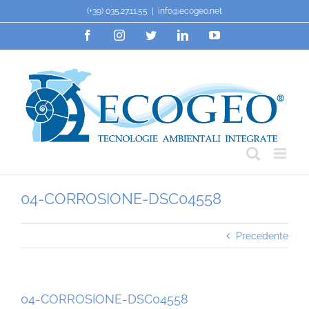
Salta
(+39) 035.27.11.55
|
info@ecogeo.net
al
Facebook
Instagram
Twitter
LinkedIn
YouTube
contenuto
04-CORROSIONE-DSC04558
Precedente
04-CORROSIONE-DSC04558