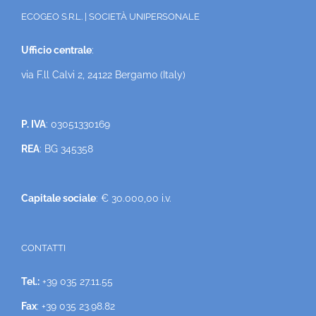
ECOGEO S.R.L. | SOCIETÀ UNIPERSONALE
Ufficio centrale
:
via F.ll Calvi 2, 24122 Bergamo (Italy)
P. IVA
: 03051330169
REA
: BG 345358
Capitale sociale
: € 30.000,00 i.v.
CONTATTI
Tel.:
+39 035 27.11.55
Fax
: +39 035 23.98.82