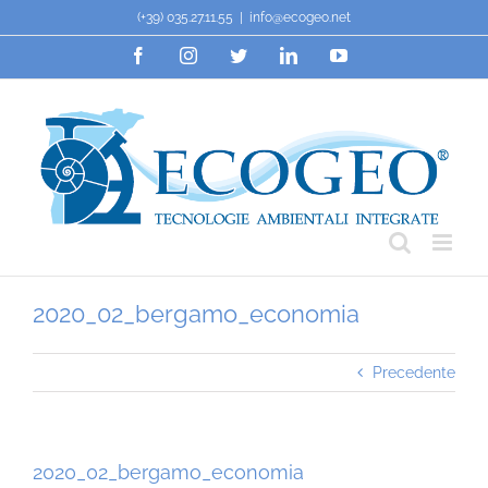
Salta
(+39) 035.27.11.55
|
info@ecogeo.net
al
Facebook
Instagram
Twitter
LinkedIn
YouTube
contenuto
2020_02_bergamo_economia
Precedente
2020_02_bergamo_economia