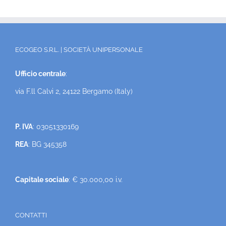
ECOGEO S.R.L. | SOCIETÀ UNIPERSONALE
Ufficio centrale
:
via F.ll Calvi 2, 24122 Bergamo (Italy)
P. IVA
: 03051330169
REA
: BG 345358
Capitale sociale
: € 30.000,00 i.v.
CONTATTI