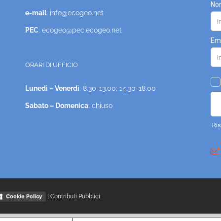
e-mail
: info@ecogeo.net
PEC
: ecogeo@pec.ecogeo.net
ORARI DI UFFICIO
Lunedì – Venerdì
: 8.30-13.00; 14.30-18.00
Sabato – Domenica
: chiuso
|
Contributi Pubblici
Cookie Policy