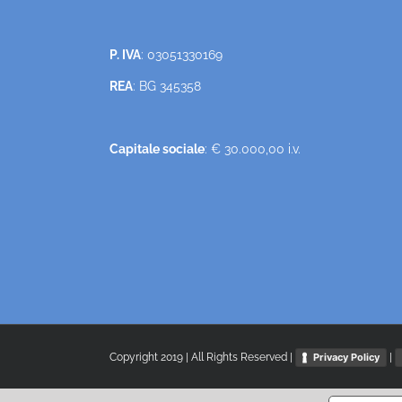
P. IVA
: 03051330169
REA
: BG 345358
Capitale sociale
: € 30.000,00 i.v.
Copyright 2019 | All Rights Reserved |
|
Privacy Policy