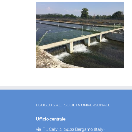
ECOGEO S.R.L. | SOCIETÀ UNIPERSONALE
Ufficio centrale
:
via F.ll Calvi 2, 24122 Bergamo (Italy)