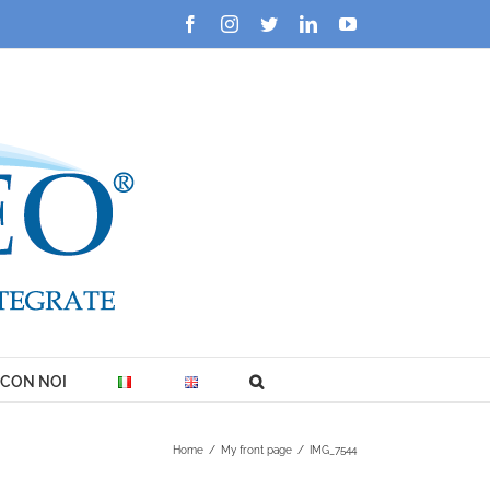
Facebook
Instagram
Twitter
LinkedIn
YouTube
 CON NOI
Home
/
My front page
/
IMG_7544