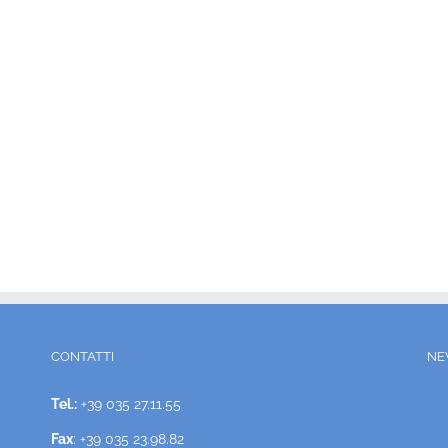
CONTATTI
NE
Tel.:
+39 035 27.11.55
Fax
: +39 035 23.98.82