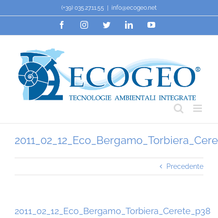
Salta
(+39) 035.27.11.55
|
info@ecogeo.net
al
Facebook
Instagram
Twitter
LinkedIn
YouTube
contenuto
2011_02_12_Eco_Bergamo_Torbiera_Cer
Precedente
2011_02_12_Eco_Bergamo_Torbiera_Cerete_p38