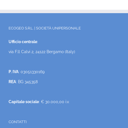
ECOGEO S.R.L. | SOCIETÀ UNIPERSONALE
Ufficio centrale
:
via F.ll Calvi 2, 24122 Bergamo (Italy)
P. IVA
: 03051330169
REA
: BG 345358
Capitale sociale
: € 30.000,00 i.v.
CONTATTI