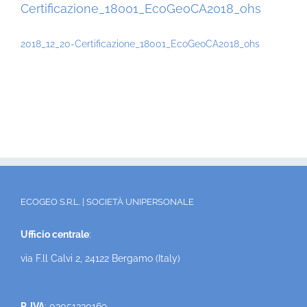
Certificazione_18001_EcoGeoCA2018_ohs
2018_12_20-Certificazione_18001_EcoGeoCA2018_ohs
ECOGEO S.R.L. | SOCIETÀ UNIPERSONALE
Ufficio centrale
:
via F.ll Calvi 2, 24122 Bergamo (Italy)
P. IVA
: 03051330169