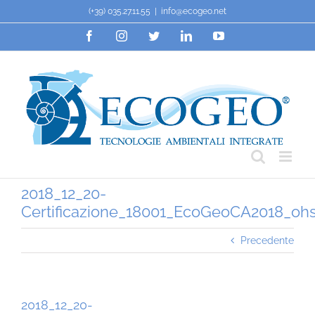
Salta
(+39) 035.27.11.55
|
info@ecogeo.net
al
Facebook
Instagram
Twitter
LinkedIn
YouTube
contenuto
2018_12_20-
Certificazione_18001_EcoGeoCA2018_oh
Precedente
2018_12_20-