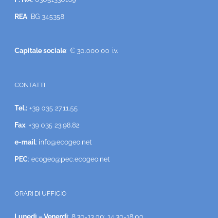
REA
: BG 345358
Capitale sociale
: € 30.000,00 i.v.
CONTATTI
Tel.:
+39 035 27.11.55
Fax
: +39 035 23.98.82
e-mail
: info@ecogeo.net
PEC
: ecogeo@pec.ecogeo.net
ORARI DI UFFICIO
Lunedì – Venerdì
: 8.30-13.00; 14.30-18.00