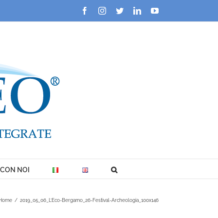
Facebook
Instagram
Twitter
LinkedIn
YouTube
 CON NOI
Home
/
2019_05_06_L’Eco-Bergamo_26-Festival-Archeologia_100x146