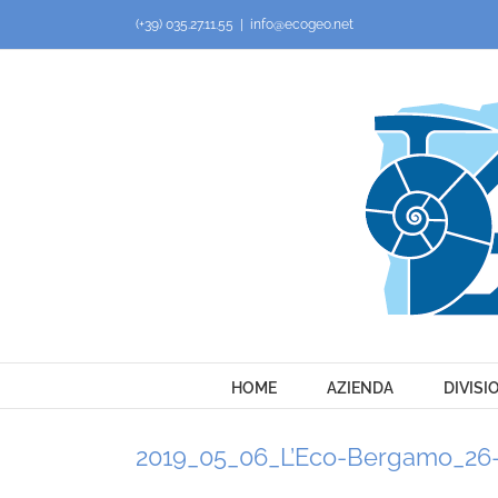
Salta
(+39) 035.27.11.55
|
info@ecogeo.net
al
contenuto
HOME
AZIENDA
DIVISI
2019_05_06_L’Eco-Bergamo_26-