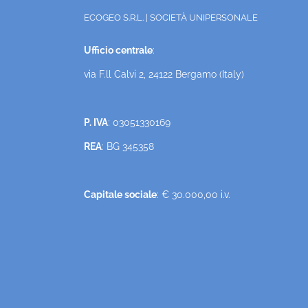
ECOGEO S.R.L. | SOCIETÀ UNIPERSONALE
Ufficio centrale
:
via F.ll Calvi 2, 24122 Bergamo (Italy)
P. IVA
: 03051330169
REA
: BG 345358
Capitale sociale
: € 30.000,00 i.v.