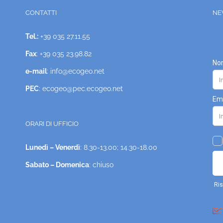
CONTATTI
NE
Tel.:
+39 035 27.11.55
Fax
: +39 035 23.98.82
e-mail
: info@ecogeo.net
PEC
: ecogeo@pec.ecogeo.net
ORARI DI UFFICIO
Lunedì – Venerdì
: 8.30-13.00; 14.30-18.00
Sabato – Domenica
: chiuso