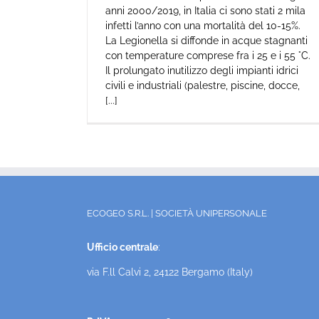
anni 2000/2019, in Italia ci sono stati 2 mila
infetti l’anno con una mortalità del 10-15%.
La Legionella si diffonde in acque stagnanti
con temperature comprese fra i 25 e i 55 °C.
Il prolungato inutilizzo degli impianti idrici
civili e industriali (palestre, piscine, docce,
[...]
ECOGEO S.R.L. | SOCIETÀ UNIPERSONALE
Ufficio centrale
:
via F.ll Calvi 2, 24122 Bergamo (Italy)