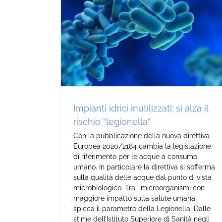
i: si alza il
lla”
Impianti idrici inutilizzati: si alza il
rischio “legionella”
Con la pubblicazione della nuova direttiva
Europea 2020/2184 cambia la legislazione
di riferimento per le acque a consumo
umano. In particolare la direttiva si sofferma
sulla qualità delle acque dal punto di vista
microbiologico. Tra i microorganismi con
maggiore impatto sulla salute umana
spicca il parametro della Legionella. Dalle
stime dell’Istituto Superiore di Sanità negli