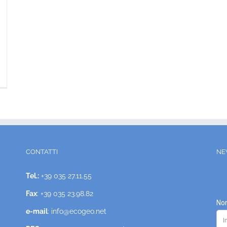
CONTATTI
NE
Tel.:
+39 035 27.11.55
Fax
: +39 035 23.98.82
e-mail
: info@ecogeo.net