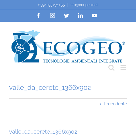
Salta
(+39) 035.27.11.55
|
info@ecogeo.net
al
Facebook
Instagram
Twitter
LinkedIn
YouTube
contenuto
valle_da_cerete_1366x902
Precedente
valle_da_cerete_1366x902