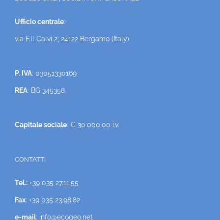
Ufficio centrale
:
via F.ll Calvi 2, 24122 Bergamo (Italy)
P. IVA
: 03051330169
REA
: BG 345358
Capitale sociale
: € 30.000,00 i.v.
CONTATTI
Tel.:
+39 035 27.11.55
Fax
: +39 035 23.98.82
e-mail
: info@ecogeo.net