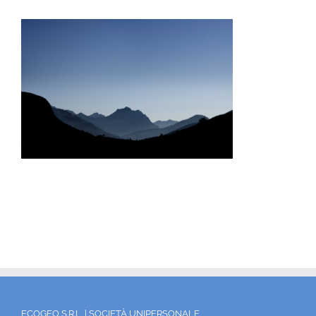
ECOGEO S.R.L. | SOCIETÀ UNIPERSONALE