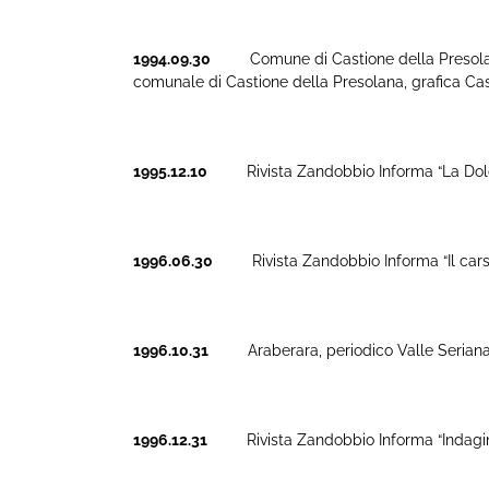
1994.09.30
Comune di Castione della Presolana. “I
comunale di Castione della Presolana, grafica Cast
1995.12.10
Rivista Zandobbio Informa “La Dolom
1996.06.30
Rivista Zandobbio Informa “Il carsis
1996.10.31
Araberara, periodico Valle Seriana e Va
1996.12.31
Rivista Zandobbio Informa “Indagini co