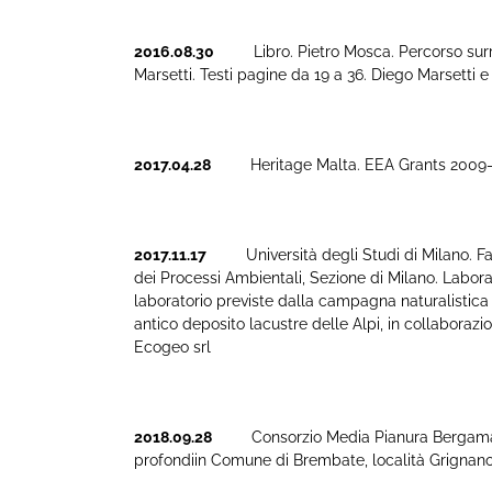
2016.08.30
Libro. Pietro Mosca. Percorso surreal
Marsetti. Testi pagine da 19 a 36. Diego Marsetti 
2017.04.28
Heritage Malta. EEA Grants 2009-2014.
2017.11.17
Università degli Studi di Milano. Facol
dei Processi Ambientali, Sezione di Milano. Laborat
laboratorio previste dalla campagna naturalistica 2
antico deposito lacustre delle Alpi, in collaborazio
Ecogeo srl
2018.09.28
Consorzio Media Pianura Bergamasca. 
profondiin Comune di Brembate, località Grignano,