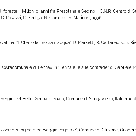
 foreste – Milioni di anni fra Presolana e Sebino – C.N.R. Centro di 
 C. Ravazzi, C. Ferliga, N. Camozzi, S. Marinoni, 1996
a. “Il Cherio la risorsa d’acqua”. D. Marsetti, R. Cattaneo, G.B. Rive
sovracomunale di Lenna» in “Lenna e le sue contrade” di Gabriele M
Sergio Del Bello, Gennaro Guala, Comune di Songavazzo, Italcement
ione geologica e paesaggio vegetale”, Comune di Clusone, Quaderni Clu