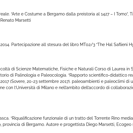
e. “Arte e Costume a Bergamo dalla preistoria al 1427 – I Tomo”, Ti
e Renato Marsetti
 Partecipazione all stesura del libro MT02/3 “The Hal Saflieni Hy
tà di Scienze Matematiche, Fisiche e Naturali Corso di Laurea in Sci
orio di Palinologia e Paleocologia. “Rapporto scientifico-didattico rea
017 (Sovere, 20-23 settembre 2017). paleoambienti e paleoclimi di un i
ne con l’Università di Milano e nell’ambito dell’accordo di collaborazi
“Riqualificazione funzionale di un tratto del Torrente Rino media
 provincia di Bergamo. Autore e progettista Diego Marsetti, Ecogeo 