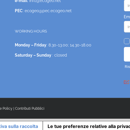
e-mail
: info@ecogeo.net
PEC
: ecogeo@pec.ecogeo.net
WORKING HOURS
Monday – Friday
: 8.30-13.00; 14.30-18.00
Saturday – Sunday
: closed
e Policy
|
Contributi Pubblici
iva sulla raccolta
Le tue preferenze relative alla priva