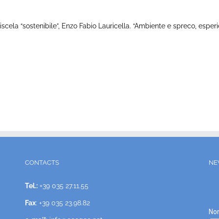
 “sostenibile”, Enzo Fabio Lauricella. “Ambiente e spreco, esperienze 
CONTACTS
NE
Tel.:
+39 035 27.11.55
Fax
: +39 035 23.98.82