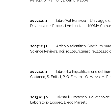
Perego, S. Marinoni, Dicembre 2004
2007.12.31
Libro.“Val Borlezza – Un viaggio dalla 
Dinamica dei Processi Ambientali – MOMA Comunicaz
2007.12.31
Articolo scientifico. Glacial to paragl
Science Reviews. doi: 10.1016/j.quascirev.2012.10.01
2007.12.31
Libro.«La Riqualificazione del fiume Che
Cattaneo, S. Enfissi, P. G. Fenaroli, G. Mazza, M. Per
2013.01.30
Rivista il Grottesco.. Bollettino del
Laboratorio Ecogeo, Diego Marsetti