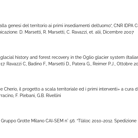
genesi del territorio ai primi insediamenti dell’uomo”, CNR IDPA Con
ione. D. Marsetti, R. Marsetti, C. Ravazzi, et. alii, Dicembre 2007
acial history and forest recovery in the Oglio glacier system (Itali
7. Ravazzi C, Badino F., Marsetti D., Patera G., Reimer P.J., Ottobre 20
rio, il progetto a scala territoriale ed i primi interventi» a cura di
racino, F. Plebani, G.B. Rivellini
 Gruppo Grotte Milano CAI-SEM n° 56. “Tlàloc 2010-2012. Spedizione 