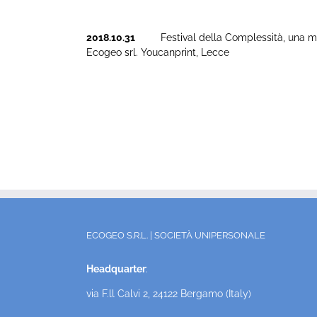
2018.10.31
Festival della Complessità, una miscela
Ecogeo srl. Youcanprint, Lecce
ECOGEO S.R.L. | SOCIETÀ UNIPERSONALE
Headquarter
:
via F.ll Calvi 2, 24122 Bergamo (Italy)