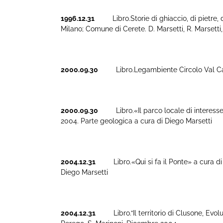
1996.12.31
Libro.Storie di ghiaccio, di pietre, di
Milano; Comune di Cerete. D. Marsetti, R. Marsetti,
2000.09.30
Libro.Legambiente Circolo Val Cavallin
2000.09.30
Libro.«Il parco locale di interesse 
2004. Parte geologica a cura di Diego Marsetti
2004.12.31
Libro.«Qui si fa il Ponte» a cura di 
Diego Marsetti
2004.12.31
Libro.“Il territorio di Clusone, Evoluz