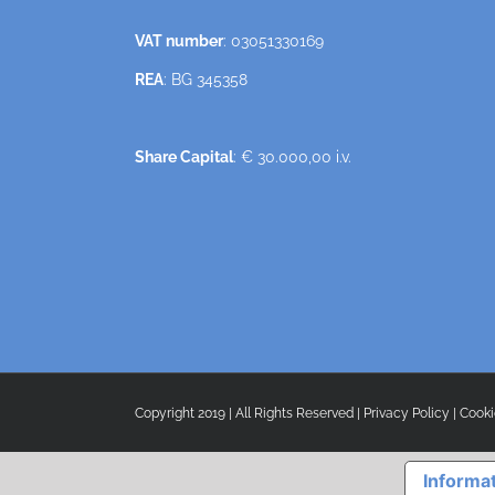
VAT number
: 03051330169
REA
: BG 345358
Share Capital
: € 30.000,00 i.v.
Copyright 2019 | All Rights Reserved |
Privacy Policy
|
Cooki
Informat