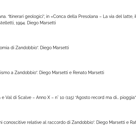
tinerari geologici”, in «Conca della Presolana – La via del latte, il
elletti, 1994. Diego Marsetti
ia di Zandobbio”. Diego Marsetti
mo a Zandobbio”. Diego Marsetti e Renato Marsetti
l di Scalve – Anno X – n° 10 (115) “Agosto record ma di… pioggia”. D.
noscitive relative al raccordo di Zandobbio”. Diego Marsetti e Raf